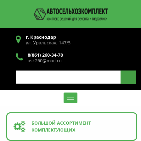
Перейти
к
основному
содержанию
г. Краснодар
ул. Уральская, 147/5
8(861) 260-34-78
ask260@mail.ru
Search
Содержание
БОЛЬШОЙ АССОРТИМЕНТ
КОМПЛЕКТУЮЩИХ