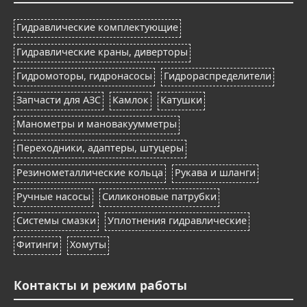
Гидравлические комплектующие
Гидравлические краны, диверторы
Гидромоторы, гидронасосы
Гидрораспределители
Запчасти для АЗС
Камлок
Катушки
Манометры и мановакуумметры
Переходники, адаптеры, штуцеры
Резинометаллические кольца
Рукава и шланги
Ручные насосы
Силиконовые патрубки
Системы смазки
Уплотнения гидравлические
Фитинги
Хомуты
Контакты и режим работы