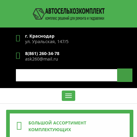
Перейти
к
основному
содержанию
г. Краснодар
ул. Уральская, 147/5
8(861) 260-34-78
ask260@mail.ru
Search
Содержание
БОЛЬШОЙ АССОРТИМЕНТ
КОМПЛЕКТУЮЩИХ