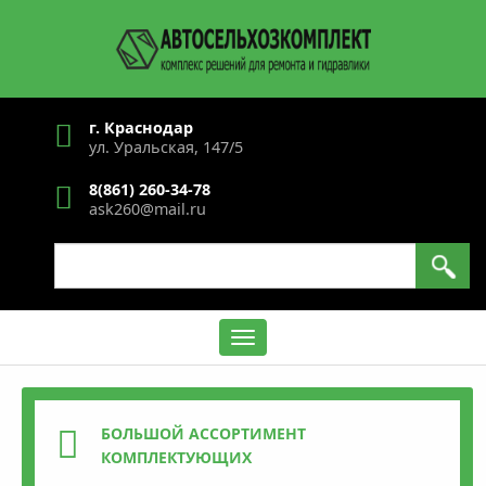
Перейти
к
основному
содержанию
г. Краснодар
ул. Уральская, 147/5
8(861) 260-34-78
ask260@mail.ru
Search
Содержание
БОЛЬШОЙ АССОРТИМЕНТ
КОМПЛЕКТУЮЩИХ