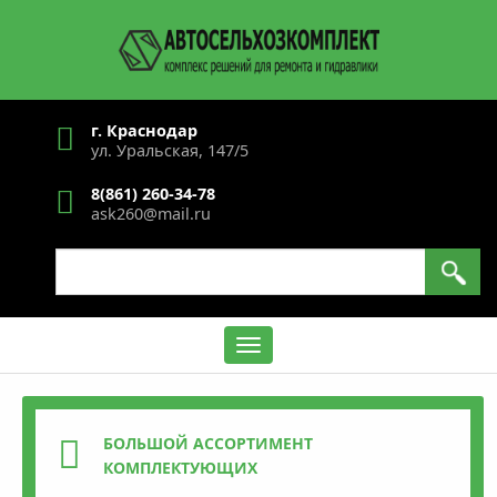
Перейти
к
основному
содержанию
г. Краснодар
ул. Уральская, 147/5
8(861) 260-34-78
ask260@mail.ru
Search
Содержание
БОЛЬШОЙ АССОРТИМЕНТ
КОМПЛЕКТУЮЩИХ