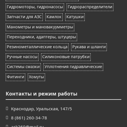
Гидромоторы, гидронасосы
Гидрораспределители
Запчасти для АЗС
Камлок
Катушки
Манометры и мановакуумметры
Переходники, адаптеры, штуцеры
Резинометаллические кольца
Рукава и шланги
Ручные насосы
Силиконовые патрубки
Системы смазки
Уплотнения гидравлические
Фитинги
Хомуты
Контакты и режим работы
Краснодар, Уральская, 147/5
8 (861) 260-34-78
ask260@mail.ru