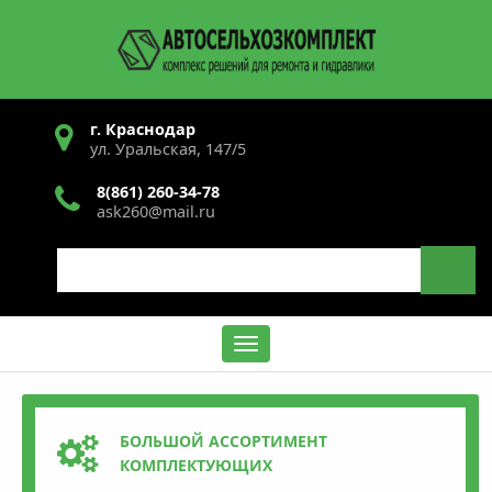
Перейти
к
основному
содержанию
г. Краснодар
ул. Уральская, 147/5
8(861) 260-34-78
ask260@mail.ru
Search
Содержание
БОЛЬШОЙ АССОРТИМЕНТ
КОМПЛЕКТУЮЩИХ