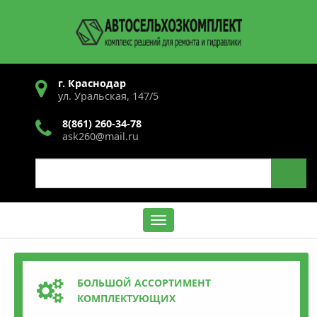
Перейти
к
основному
содержанию
г. Краснодар
ул. Уральская, 147/5
8(861) 260-34-78
ask260@mail.ru
Search
Содержание
БОЛЬШОЙ АССОРТИМЕНТ
КОМПЛЕКТУЮЩИХ