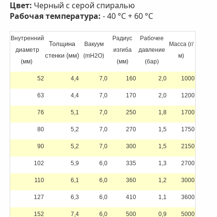
Цвет:
Черный с серой спиралью
Рабочая температура:
- 40 °C + 60 °C
Внутренний
Радиус
Рабочее
Толщина
Вакуум
Масса (г/
диаметр
изгиба
давление
стенки (мм)
(mH2O)
м)
(мм)
(мм)
(бар)
52
4,4
7,0
160
2,0
1000
63
4,4
7,0
170
2,0
1200
76
5,1
7,0
250
1,8
1700
80
5,2
7,0
270
1,5
1750
90
5,2
7,0
300
1,5
2150
102
5,9
6,0
335
1,3
2700
110
6,1
6,0
360
1,2
3000
127
6,3
6,0
410
1,1
3600
152
7,4
6,0
500
0,9
5000