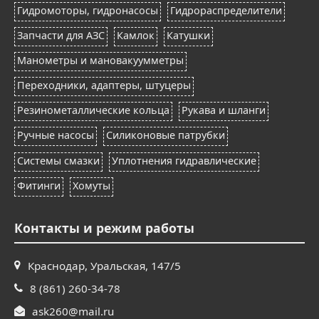
Гидромоторы, гидронасосы
Гидрораспределители
Запчасти для АЗС
Камлок
Катушки
Манометры и мановакуумметры
Переходники, адаптеры, штуцеры
Резинометаллические кольца
Рукава и шланги
Ручные насосы
Силиконовые патрубки
Системы смазки
Уплотнения гидравлические
Фитинги
Хомуты
Контакты и режим работы
Краснодар, Уральская, 147/5
8 (861) 260-34-78
ask260@mail.ru