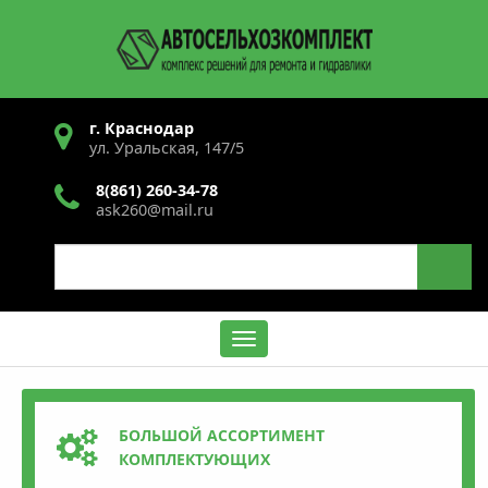
Перейти
к
основному
содержанию
г. Краснодар
ул. Уральская, 147/5
8(861) 260-34-78
ask260@mail.ru
Search
Содержание
БОЛЬШОЙ АССОРТИМЕНТ
КОМПЛЕКТУЮЩИХ